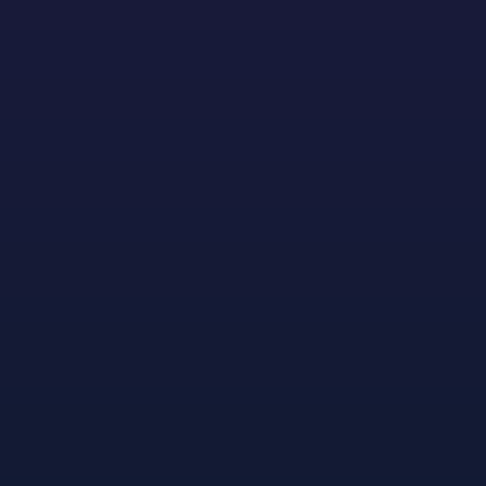
提供农业技术培训和教育服务