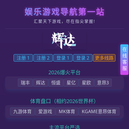
跳转到内容
恒行5平台-平台注册大厅 | 会员中心登陆页
首页
公司概况
公司动态
应用指南
沟通我们
社区