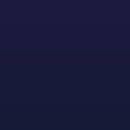
网络，要是您在浏览、使用时产生
。