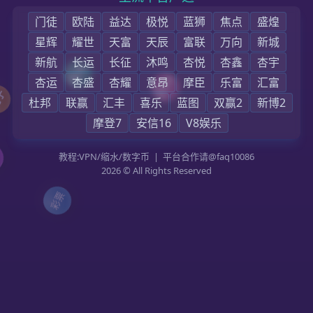
首页
公司概况