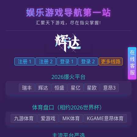
跳转到内容
恒行5平台-平台注册大厅 | 会员中心登陆页
首页
公司概况
公司动态
应用指南
沟通我们
社区